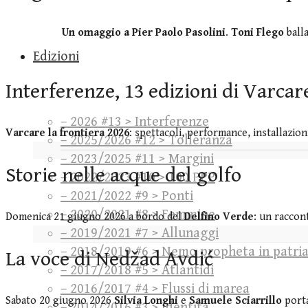
Un omaggio a Pier Paolo Pasolini
.
Toni Flego
balla
Edizioni
Interferenze, 13 edizioni di Varcare
– 2026 #13 > Interferenze
Varcare la frontiera 2026
: spettacoli, performance, installazion
– 2025/2026 #12 > Tolleranza
– 2023/2025 #11 > Margini
Storie nelle acque del golfo
– 2022/2023 #10 > 100 PPP
– 2021/2022 #9 > Ponti
– 2020/2021 #8 > Femmine
Domenica 21 giugno 2026 a bordo del
Delfino Verde
: un raccon
– 2019/2021 #7 > Allunaggi
– 2018/2019 #6 > Nemo propheta in patri
La voce di Nedžad Avdić
– 2017/2018 #5 > Atlantidi
– 2016/2017 #4 > Flussi di marea
Sabato 20 giugno 2026
Silvia Longhi
e
Samuele Sciarrillo
port
– 2014/2016 #3 > Identità