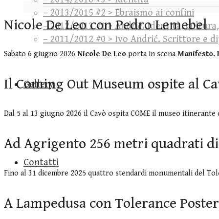
– 2013/2015 #2 > Ebraismo ai confini
Nicole De Leo con Pedro Lemebel
– 2012/2013 #1 > Andrić. Identità, cultura
– 2011/2012 #0 > Ivo Andrić. Scrittore e 
Sabato 6 giugno 2026
Nicole De Leo
porta in scena
Manifesto. 
Il Coming Out Museum ospite al C
Gallery
Dal 5 al 13 giugno 2026 il Cavò ospita COME il museo itinerante 
Ad Agrigento 256 metri quadrati di 
Contatti
Fino al 31 dicembre 2025 quattro stendardi monumentali del To
A Lampedusa con Tolerance Poste