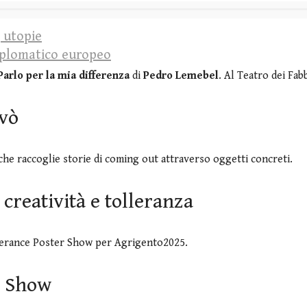
, utopie
diplomatico europeo
Parlo per la mia differenza
di
Pedro Lemebel
. Al Teatro dei Fabb
avò
che raccoglie storie di coming out attraverso oggetti concreti.
creatività e tolleranza
lerance Poster Show per Agrigento2025.
r Show