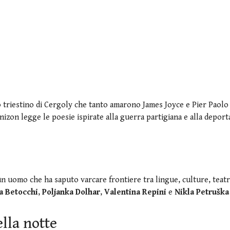
co triestino di Cergoly che tanto amarono James Joyce e Pier Paolo 
izon legge le poesie ispirate alla guerra partigiana e alla deport
 uomo che ha saputo varcare frontiere tra lingue, culture, teatr
a Betocchi
,
Poljanka Dolhar
,
Valentina Repini
e
Nikla Petruška
ella notte