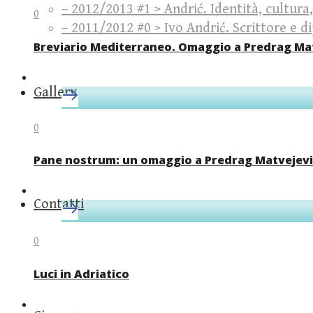
– 2012/2013 #1 > Andrić. Identità, cultura
0
– 2011/2012 #0 > Ivo Andrić. Scrittore e 
Breviario Mediterraneo. Omaggio a Predrag Ma
Gallery
0
Pane nostrum: un omaggio a Predrag Matvejevi
Contatti
0
Luci in Adriatico