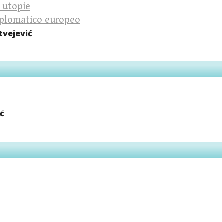
, utopie
diplomatico europeo
tvejević
ć