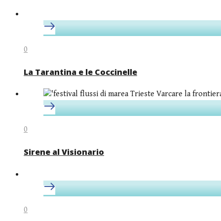
0
La Tarantina e le Coccinelle
0
Sirene al Visionario
0