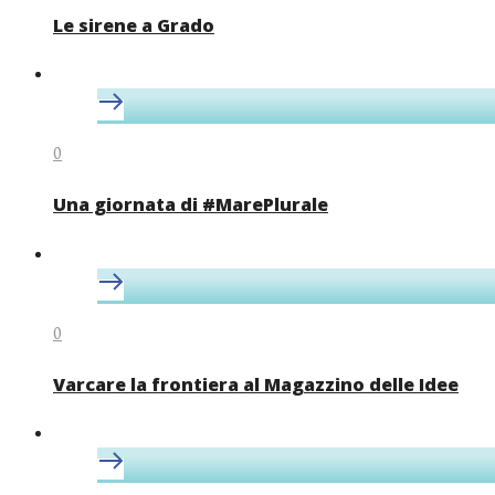
Le sirene a Grado
0
Una giornata di #MarePlurale
0
Varcare la frontiera al Magazzino delle Idee