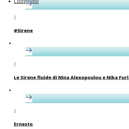
Cizerouno
0
#Sirene
0
Le Sirene fluide di Nina Alexopoulou e Nika Furl
0
Ernesto