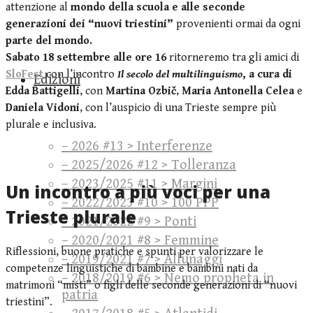
attenzione al
mondo della scuola e alle seconde
generazioni dei “nuovi triestini”
provenienti ormai da ogni
parte del mondo.
Sabato 18 settembre alle ore 16
ritorneremo tra gli amici di
SloFest
con l’incontro
Il secolo del multilinguismo
, a cura di
Edizioni
Edda Battigelli
, con
Martina Ozbič
,
Maria Antonella Celea
e
Daniela Vidoni
, con l’auspicio di una Trieste sempre più
plurale e inclusiva.
– 2026 #13 > Interferenze
– 2025/2026 #12 > Tolleranza
– 2023/2025 #11 > Margini
Un incontro a più voci per una
– 2022/2023 #10 > 100 PPP
Trieste plurale
– 2021/2022 #9 > Ponti
– 2020/2021 #8 > Femmine
Riflessioni, buone pratiche e spunti per valorizzare le
– 2019/2021 #7 > Allunaggi
competenze linguistiche di bambine e bambini nati da
– 2018/2019 #6 > Nemo propheta in
matrimoni “misti” o figli delle seconde generazioni di “nuovi
patria
triestini”.