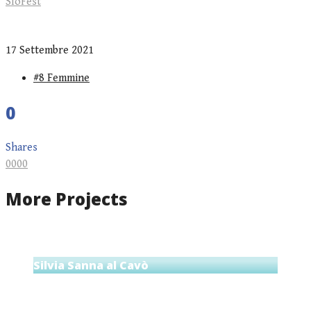
SloFest
17 Settembre 2021
#8 Femmine
0
Shares
0
0
0
0
More Projects
Silvia Sanna al Cavò