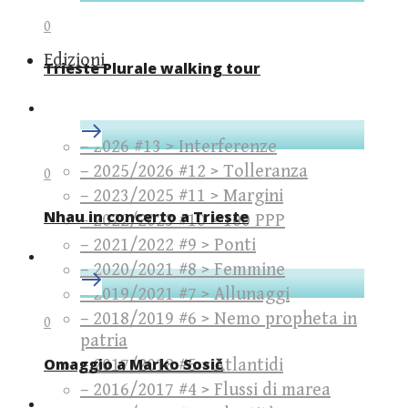
0
Edizioni
Trieste Plurale walking tour
– 2026 #13 > Interferenze
– 2025/2026 #12 > Tolleranza
0
– 2023/2025 #11 > Margini
Nhau in concerto a Trieste
– 2022/2023 #10 > 100 PPP
– 2021/2022 #9 > Ponti
– 2020/2021 #8 > Femmine
– 2019/2021 #7 > Allunaggi
– 2018/2019 #6 > Nemo propheta in
0
patria
Omaggio a Marko Sosič
– 2017/2018 #5 > Atlantidi
– 2016/2017 #4 > Flussi di marea