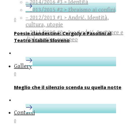
– 2014/2016 #3 > Identità
– 2013/2015 #2 > Ebraismo ai confini
– 2012/2013 #1 > Andrić. Identità,
0
cultura, utopie
– 2011/2012 #0 > Ivo Andrić. Scrittore e
Poesie clandestine: Cergoly e Pasolini al
diplomatico europeo
Teatro Stabile Sloveno
Gallery
0
Meglio che il silenzio scenda su quella notte
Contatti
0